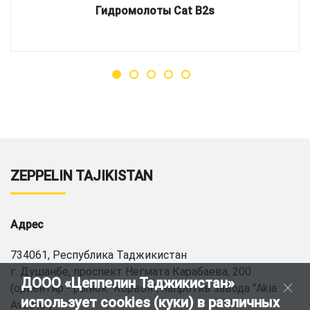
Гидромолоты Cat B2s
ZEPPELIN TAJIKISTAN
Адрес
734061, Республика Таджикистан
г. Душанбе, проспект Негмата Карабаева, 200
ДООО «Цеппелин Таджикистан»
(ориентир - рынок "Корвон", напротив завода "Akia
использует cookies (куки) в различных
Avesto")