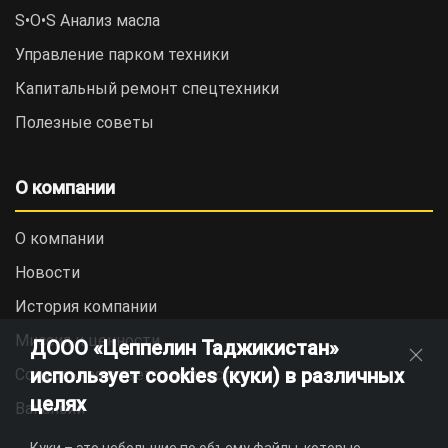
S•O•S Анализ масла
Управление парком техники
Капитальный ремонт спецтехники
Полезные советы
О компании
О компании
Новости
История компании
Миссия и ценности
ДООО «Цеппелин Таджикистан»
использует cookies (куки) в различных
Социальная ответственность
целях
Вакансии