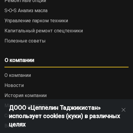
Ремонтные опции
S•O•S Анализ масла
Управление парком техники
Капитальный ремонт спецтехники
Полезные советы
О компании
О компании
Новости
История компании
Миссия и ценности
ДООО «Цеппелин Таджикистан»
использует cookies (куки) в различных
Социальная ответственность
целях
Вакансии