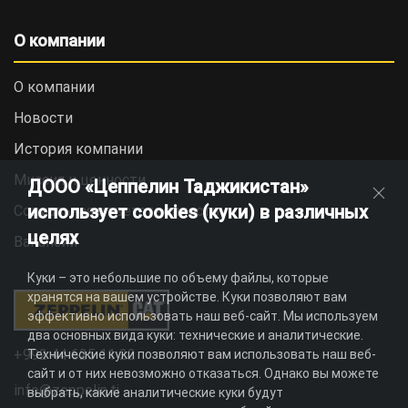
О компании
О компании
Новости
История компании
Миссия и ценности
ДООО «Цеппелин Таджикистан»
использует cookies (куки) в различных
Социальная ответственность
целях
Вакансии
Куки – это небольшие по объему файлы, которые
хранятся на вашем устройстве. Куки позволяют вам
эффективно использовать наш веб-сайт. Мы используем
два основных вида куки: технические и аналитические.
+992 44 625 11 22
Технические куки позволяют вам использовать наш веб-
сайт и от них невозможно отказаться. Однако вы можете
info@zeppelin.tj
выбрать, какие аналитические куки будут