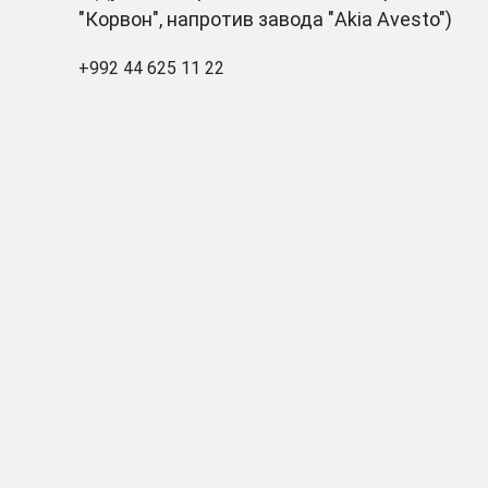
"Корвон", напротив завода "Akia Avesto")
+992 44 625 11 22