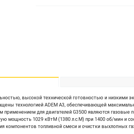
льностью, высокой технической готовностью и низкими э
нащены технологией ADEM A3, обеспечивающей максималь
 применением для двигателей G3500 являются газовые под
ую мощность 1029 кВтМ (1380 л.с.М) при 1400 об/мин и с
я компонентов топливной смеси и очистки выхлопных га