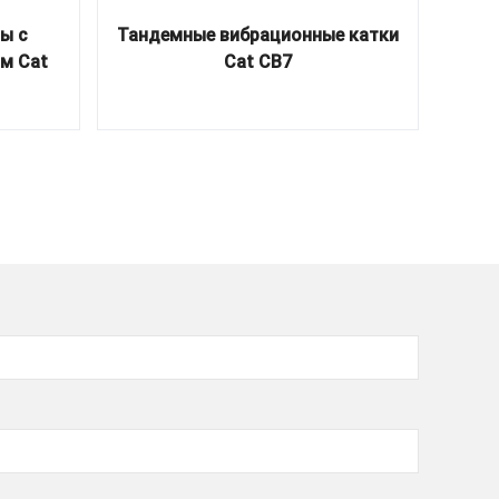
ы с
Тандемные вибрационные катки
м Cat
Cat CB7
гидр