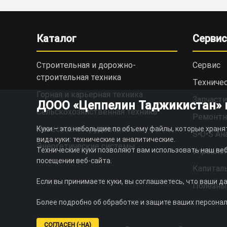
Каталог
Сервис
Строительная и дорожно-
Сервис
cтроительная техника
Техниче
Горная и карьерная техника
Запчасти
ДООО «Цеппелин Таджикистан» ис
Сельскохозяйственная техника
Ремонтн
Навесное оборудование
Куки – это небольшие по объему файлы, которые храня
S•O•S Ан
вида куки: технические и аналитические.
Энергетические системы
Технические куки позволяют вам использовать наш веб
Управлен
посещении веб-сайта.
Капитал
Если вы принимаете куки, вы соглашаетесь, что ваши д
Полезны
Более подробно об обработке и защите ваших персона
СОГЛАСЕН (-НА)