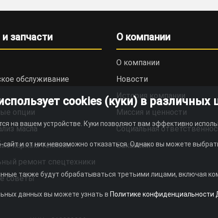
 и запчасти
О компании
О компании
ское обслуживание
Новости
История компании
пользует cookies (куки) в различных 
ые опции
Миссия и ценности
тся на вашем устройстве. Куки позволяют вам эффективно исполь
ализ масла
Социальная ответственнос
-сайт и от них невозможно отказаться. Однако вы можете выбрать
ие парком техники
Вакансии
ьный ремонт спецтехники
анные также будут обрабатываться третьими лицами, включая комп
е советы
льных данных вы можете узнать в
Политике конфиденциальности 