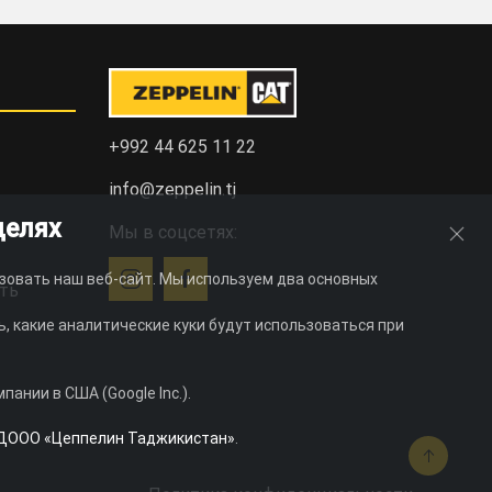
+992 44 625 11 22
info@zeppelin.tj
целях
Мы в соцсетях:
зовать наш веб-сайт. Мы используем два основных
ть
, какие аналитические куки будут использоваться при
ании в США (Google Inc.).
ДООО «Цеппелин Таджикистан»
.