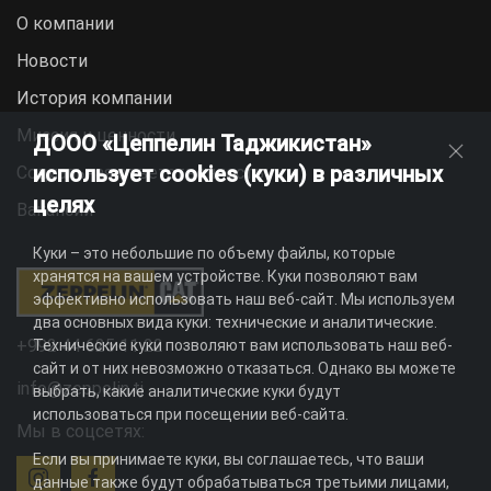
О компании
Новости
История компании
Миссия и ценности
ДООО «Цеппелин Таджикистан»
использует cookies (куки) в различных
Социальная ответственность
целях
Вакансии
Куки – это небольшие по объему файлы, которые
хранятся на вашем устройстве. Куки позволяют вам
эффективно использовать наш веб-сайт. Мы используем
два основных вида куки: технические и аналитические.
+992 44 625 11 22
Технические куки позволяют вам использовать наш веб-
сайт и от них невозможно отказаться. Однако вы можете
info@zeppelin.tj
выбрать, какие аналитические куки будут
использоваться при посещении веб-сайта.
Мы в соцсетях:
Если вы принимаете куки, вы соглашаетесь, что ваши
данные также будут обрабатываться третьими лицами,