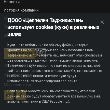
Новости
История компании
Миссия и ценности
ДООО «Цеппелин Таджикистан»
использует cookies (куки) в различных
Социальная ответственность
целях
Вакансии
Куки – это небольшие по объему файлы, которые
хранятся на вашем устройстве. Куки позволяют вам
эффективно использовать наш веб-сайт. Мы используем
два основных вида куки: технические и аналитические.
+992 44 625 11 22
Технические куки позволяют вам использовать наш веб-
сайт и от них невозможно отказаться. Однако вы можете
info@zeppelin.tj
выбрать, какие аналитические куки будут
использоваться при посещении веб-сайта.
Мы в соцсетях:
Если вы принимаете куки, вы соглашаетесь, что ваши
данные также будут обрабатываться третьими лицами,
включая компании в США (Google Inc.).