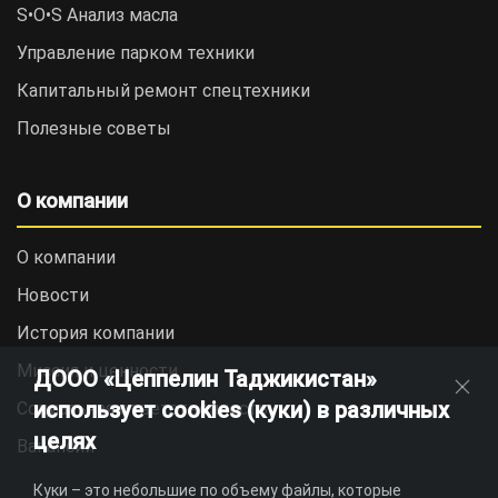
S•O•S Анализ масла
Управление парком техники
Капитальный ремонт спецтехники
Полезные советы
О компании
О компании
Новости
История компании
Миссия и ценности
ДООО «Цеппелин Таджикистан»
использует cookies (куки) в различных
Социальная ответственность
целях
Вакансии
Куки – это небольшие по объему файлы, которые