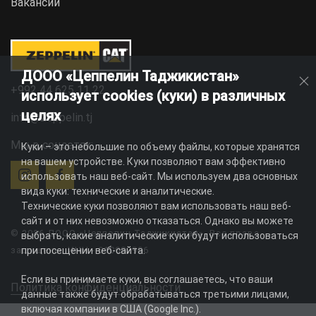
Вакансии
ДООО «Цеппелин Таджикистан»
+992 44 625 11 22
использует cookies (куки) в различных
целях
info@zeppelin.tj
Мы в соцсетях:
Куки – это небольшие по объему файлы, которые хранятся
на вашем устройстве. Куки позволяют вам эффективно
использовать наш веб-сайт. Мы используем два основных
вида куки: технические и аналитические.
Технические куки позволяют вам использовать наш веб-
сайт и от них невозможно отказаться. Однако вы можете
© 2026 ДООО «Цеппелин Таджикистан». Все права
выбрать, какие аналитические куки будут использоваться
при посещении веб-сайта.
защищены. ИНН - 010082996
Если вы принимаете куки, вы соглашаетесь, что ваши
Политика конфиденциальности
данные также будут обрабатываться третьими лицами,
включая компании в США (Google Inc.).