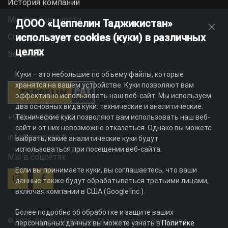
История компании
Миссия и ценности
ДООО «Цеппелин Таджикистан»
использует cookies (куки) в различных
Социальная ответственность
целях
Вакансии
Куки – это небольшие по объему файлы, которые
хранятся на вашем устройстве. Куки позволяют вам
эффективно использовать наш веб-сайт. Мы используем
два основных вида куки: технические и аналитические.
+992 44 625 11 22
Технические куки позволяют вам использовать наш веб-
сайт и от них невозможно отказаться. Однако вы можете
info@zeppelin.tj
выбрать, какие аналитические куки будут
использоваться при посещении веб-сайта.
Мы в соцсетях:
Если вы принимаете куки, вы соглашаетесь, что ваши
данные также будут обрабатываться третьими лицами,
включая компании в США (Google Inc.).
Более подробно об обработке и защите ваших
© 2026 ДООО «Цеппелин Таджикистан». Все права
персональных данных вы можете узнать в
Политике