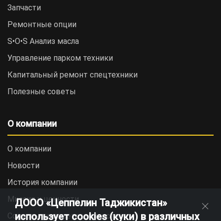
Запчасти
Ремонтные опции
S•O•S Анализ масла
Управление парком техники
Капитальный ремонт спецтехники
Полезные советы
О компании
О компании
Новости
История компании
Миссия и ценности
ДООО «Цеппелин Таджикистан»
использует cookies (куки) в различных
Социальная ответственность