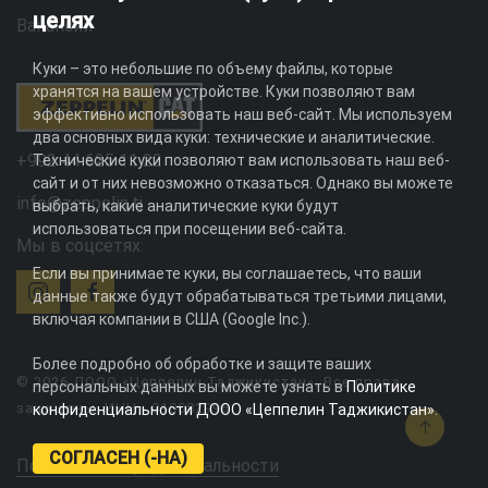
целях
Вакансии
Куки – это небольшие по объему файлы, которые
хранятся на вашем устройстве. Куки позволяют вам
эффективно использовать наш веб-сайт. Мы используем
два основных вида куки: технические и аналитические.
+992 44 625 11 22
Технические куки позволяют вам использовать наш веб-
сайт и от них невозможно отказаться. Однако вы можете
info@zeppelin.tj
выбрать, какие аналитические куки будут
использоваться при посещении веб-сайта.
Мы в соцсетях:
Если вы принимаете куки, вы соглашаетесь, что ваши
данные также будут обрабатываться третьими лицами,
включая компании в США (Google Inc.).
Более подробно об обработке и защите ваших
© 2026 ДООО «Цеппелин Таджикистан». Все права
персональных данных вы можете узнать в
Политике
защищены. ИНН - 010082996
конфиденциальности ДООО «Цеппелин Таджикистан»
.
СОГЛАСЕН (-НА)
Политика конфиденциальности