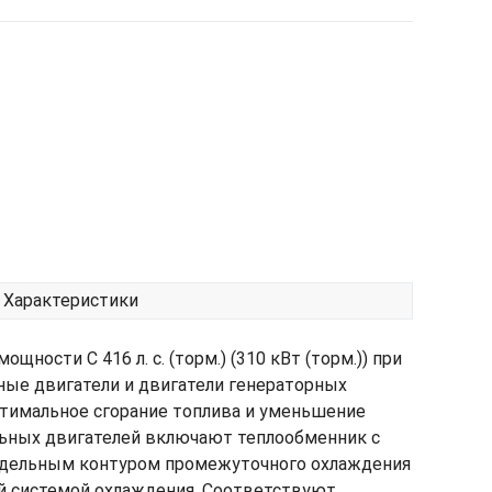
Характеристики
ощности C 416 л. с. (торм.) (310 кВт (торм.)) при
льные двигатели и двигатели генераторных
птимальное сгорание топлива и уменьшение
льных двигателей включают теплообменник с
тдельным контуром промежуточного охлаждения
ой системой охлаждения. Соответствуют