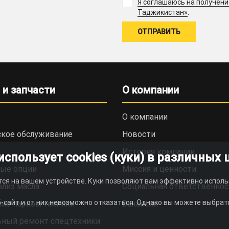
Я соглашаюсь на получен
.
Таджикистан»
 и запчасти
О компании
О компании
ское обслуживание
Новости
История компании
пользует cookies (куки) в различных 
ые опции
Миссия и ценности
тся на вашем устройстве. Куки позволяют вам эффективно исполь
ализ масла
Социальная ответственнос
-сайт и от них невозможно отказаться. Однако вы можете выбрать
ие парком техники
Вакансии
ьный ремонт спецтехники