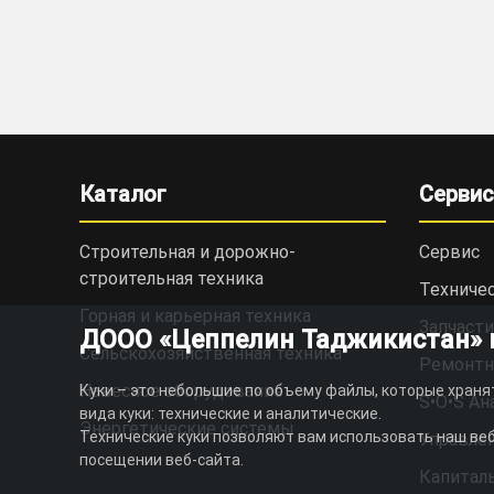
Каталог
Сервис
Строительная и дорожно-
Сервис
cтроительная техника
Техниче
Горная и карьерная техника
Запчасти
ДООО «Цеппелин Таджикистан» ис
Сельскохозяйственная техника
Ремонтн
Навесное оборудование
Куки – это небольшие по объему файлы, которые храня
S•O•S Ан
вида куки: технические и аналитические.
Энергетические системы
Технические куки позволяют вам использовать наш веб
Управлен
посещении веб-сайта.
Капитал