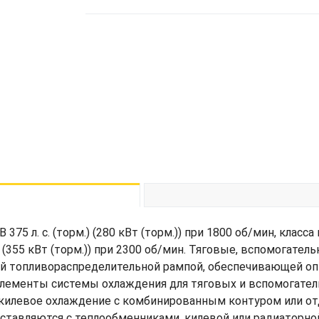
5 л. с. (торм.) (280 кВт (торм.)) при 1800 об/мин, класса м
.) (355 кВт (торм.)) при 2300 об/мин. Тяговые, вспомогате
ей топливораспределительной рампой, обеспечивающей о
элементы системы охлаждения для тяговых и вспомогате
килевое охлаждение с комбинированным контуром или о
оставляются с теплообменниками, килевой или радиаторн