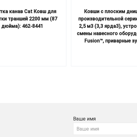
тка канав Cat Ковш для
Ковши с плоским дн
тки траншей 2200 мм (87
производительной сери
дюйма): 462-8441
2,5 м3 (3,3 ярда3), устр
смены навесного оборуд
Fusion™, приварные з
Ваше имя