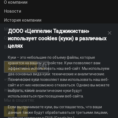
О компании
Новости
История компании
Миссия и ценности
ДООО «Цеппелин Таджикистан»
использует cookies (куки) в различных
Социальная ответственность
целях
Вакансии
Куки – это небольшие по объему файлы, которые
хранятся на вашем устройстве. Куки позволяют вам
эффективно использовать наш веб-сайт. Мы используем
два основных вида куки: технические и аналитические.
+992 44 625 11 22
Технические куки позволяют вам использовать наш веб-
сайт и от них невозможно отказаться. Однако вы можете
info@zeppelin.tj
выбрать, какие аналитические куки будут
использоваться при посещении веб-сайта.
Мы в соцсетях:
Если вы принимаете куки, вы соглашаетесь, что ваши
данные также будут обрабатываться третьими лицами,