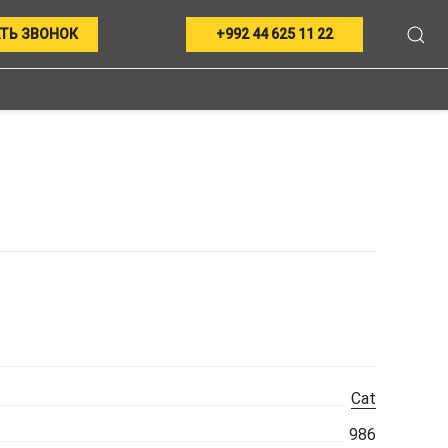
ТЬ ЗВОНОК
+992 44 625 11 22
Cat
986