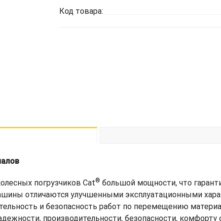
Код товара:
иалов
®
олесных погрузчиков Cat
большой мощности, что гарант
ашины отличаются улучшенными эксплуатационными харак
ельность и безопасность работ по перемещению материал
адежности, производительности, безопасности, комфорту 