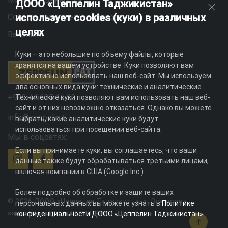
ДООО «Цеппелин Таджикистан»
использует cookies (куки) в различных
Социальная ответственность
целях
Вакансии
Куки – это небольшие по объему файлы, которые
хранятся на вашем устройстве. Куки позволяют вам
эффективно использовать наш веб-сайт. Мы используем
два основных вида куки: технические и аналитические.
+992 44 625 11 22
Технические куки позволяют вам использовать наш веб-
сайт и от них невозможно отказаться. Однако вы можете
info@zeppelin.tj
выбрать, какие аналитические куки будут
использоваться при посещении веб-сайта.
Мы в соцсетях:
Если вы принимаете куки, вы соглашаетесь, что ваши
данные также будут обрабатываться третьими лицами,
включая компании в США (Google Inc.).
Более подробно об обработке и защите ваших
© 2026 ДООО «Цеппелин Таджикистан». Все права
персональных данных вы можете узнать в
Политике
защищены. ИНН - 010082996
конфиденциальности ДООО «Цеппелин Таджикистан»
.