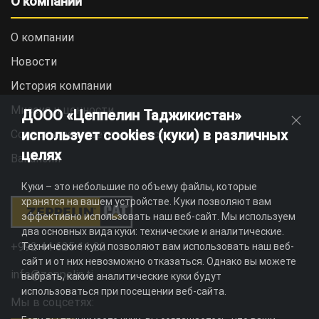
О компании
О компании
Новости
История компании
Миссия и ценности
ДООО «Цеппелин Таджикистан»
использует cookies (куки) в различных
Социальная ответственность
целях
Вакансии
Куки – это небольшие по объему файлы, которые
хранятся на вашем устройстве. Куки позволяют вам
эффективно использовать наш веб-сайт. Мы используем
два основных вида куки: технические и аналитические.
+992 44 625 11 22
Технические куки позволяют вам использовать наш веб-
сайт и от них невозможно отказаться. Однако вы можете
info@zeppelin.tj
выбрать, какие аналитические куки будут
использоваться при посещении веб-сайта.
Мы в соцсетях: