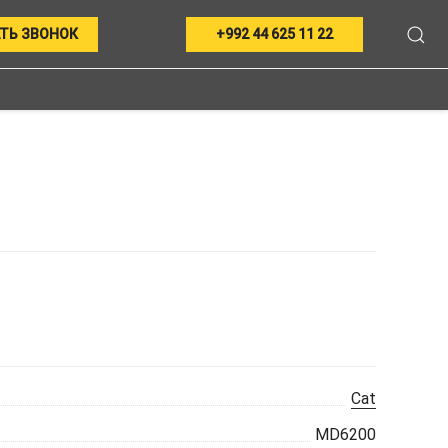
ТЬ ЗВОНОК
+992 44 625 11 22
Cat
MD6200