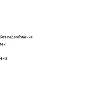
 без переобучения
тей
мени