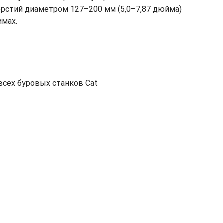
рстий диаметром 127–200 мм (5,0–7,87 дюйма)
имах.
всех буровых станков Cat