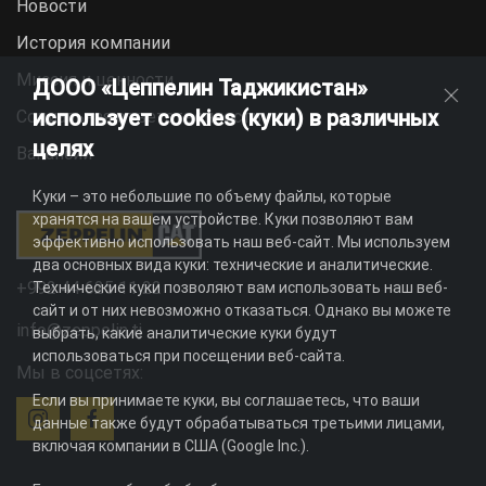
Новости
История компании
Миссия и ценности
ДООО «Цеппелин Таджикистан»
использует cookies (куки) в различных
Социальная ответственность
целях
Вакансии
Куки – это небольшие по объему файлы, которые
хранятся на вашем устройстве. Куки позволяют вам
эффективно использовать наш веб-сайт. Мы используем
два основных вида куки: технические и аналитические.
+992 44 625 11 22
Технические куки позволяют вам использовать наш веб-
сайт и от них невозможно отказаться. Однако вы можете
info@zeppelin.tj
выбрать, какие аналитические куки будут
использоваться при посещении веб-сайта.
Мы в соцсетях:
Если вы принимаете куки, вы соглашаетесь, что ваши
данные также будут обрабатываться третьими лицами,
включая компании в США (Google Inc.).