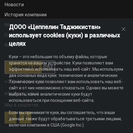
Новости
История компании
Миссия и ценности
ДООО «Цеппелин Таджикистан»
использует cookies (куки) в различных
Социальная ответственность
целях
Вакансии
Куки – это небольшие по объему файлы, которые
хранятся на вашем устройстве. Куки позволяют вам
эффективно использовать наш веб-сайт. Мы используем
два основных вида куки: технические и аналитические.
+992 44 625 11 22
Технические куки позволяют вам использовать наш веб-
сайт и от них невозможно отказаться. Однако вы можете
info@zeppelin.tj
выбрать, какие аналитические куки будут
использоваться при посещении веб-сайта.
Мы в соцсетях:
Если вы принимаете куки, вы соглашаетесь, что ваши
данные также будут обрабатываться третьими лицами,
включая компании в США (Google Inc.).