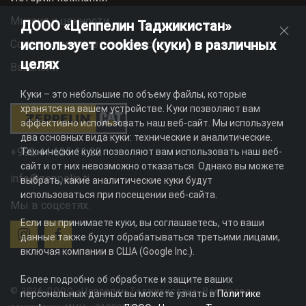
Миссия и ценности
ДООО «Цеппелин Таджикистан»
использует cookies (куки) в различных
Социальная ответственность
целях
Вакансии
Куки – это небольшие по объему файлы, которые
хранятся на вашем устройстве. Куки позволяют вам
эффективно использовать наш веб-сайт. Мы используем
два основных вида куки: технические и аналитические.
+992 44 625 11 22
Технические куки позволяют вам использовать наш веб-
сайт и от них невозможно отказаться. Однако вы можете
info@zeppelin.tj
выбрать, какие аналитические куки будут
использоваться при посещении веб-сайта.
Мы в соцсетях:
Если вы принимаете куки, вы соглашаетесь, что ваши
данные также будут обрабатываться третьими лицами,
включая компании в США (Google Inc.).
Более подробно об обработке и защите ваших
© 2026 ДООО «Цеппелин Таджикистан». Все права
персональных данных вы можете узнать в
Политике