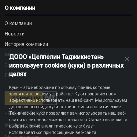
О компании
О компании
Новости
История компании
Миссия и ценности
ДООО «Цеппелин Таджикистан»
использует cookies (куки) в различных
Социальная ответственность
целях
Вакансии
Куки – это небольшие по объему файлы, которые
хранятся на вашем устройстве. Куки позволяют вам
эффективно использовать наш веб-сайт. Мы используем
два основных вида куки: технические и аналитические.
+992 44 625 11 22
Технические куки позволяют вам использовать наш веб-
сайт и от них невозможно отказаться. Однако вы можете
info@zeppelin.tj
выбрать, какие аналитические куки будут
использоваться при посещении веб-сайта.