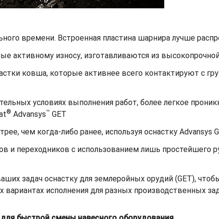
ьного времени. Встроенная пластина шарнира лучше распре
ные активному износу, изготавливаются из высокопрочной
астки ковша, которые активнее всего контактируют с гр
ельных условиях выполнения работ, более легкое проникн
®
™
at
Advansys
GET
рее, чем когда-либо ранее, используя оснастку Advansys 
ов и переходников с использованием лишь простейшего р
ших задач оснастку для землеройных орудий (GET), чтобы
х вариантах исполнения для разных производственных зад
в для быстрой смены навесного оборудования