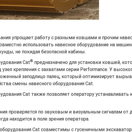
ания упрощает работу с разными ковшами и прочим наве
овместно использовать навесное оборудование на машина
унды, не покидая безопасной кабины.
®
рудования Cat
предназначено для установки ковшей, кот
зел крепления с захватами серии Performance. У высоко
оложенный заподлицо палец, который оптимизирует вырыв
йства смены навесного оборудования Cat.
удования Cat также позволяет оператору устанавливать к
ния проверяется по звуковым и визуальным сигналам от д
да находится в поле зрения оператора.
 оборудования Cat совместимы с гусеничными экскаватор