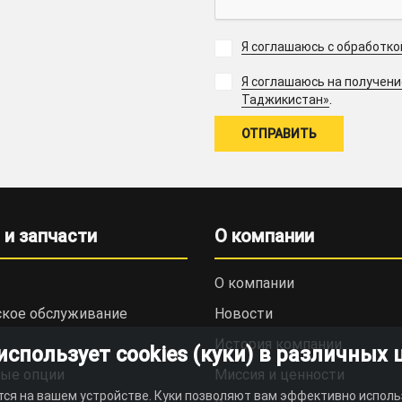
Я соглашаюсь с обработк
Я соглашаюсь на получен
.
Таджикистан»
 и запчасти
О компании
О компании
ское обслуживание
Новости
История компании
пользует cookies (куки) в различных 
ые опции
Миссия и ценности
тся на вашем устройстве. Куки позволяют вам эффективно исполь