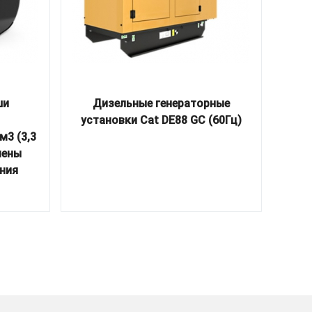
ши
Дизельные генераторные
Ковш
установки Cat DE88 GC (60Гц)
м3 (3,3
мены
ния