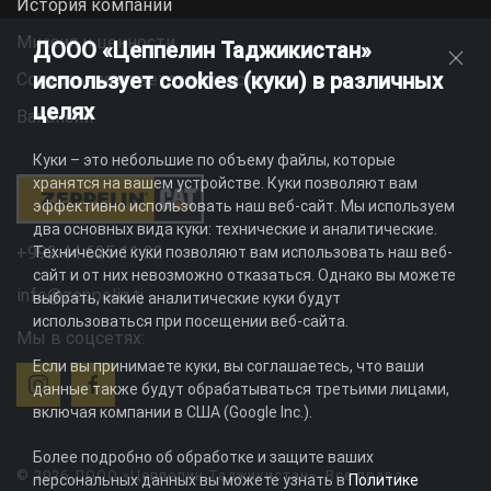
История компании
Миссия и ценности
ДООО «Цеппелин Таджикистан»
использует cookies (куки) в различных
Социальная ответственность
целях
Вакансии
Куки – это небольшие по объему файлы, которые
хранятся на вашем устройстве. Куки позволяют вам
эффективно использовать наш веб-сайт. Мы используем
два основных вида куки: технические и аналитические.
+992 44 625 11 22
Технические куки позволяют вам использовать наш веб-
сайт и от них невозможно отказаться. Однако вы можете
info@zeppelin.tj
выбрать, какие аналитические куки будут
использоваться при посещении веб-сайта.
Мы в соцсетях:
Если вы принимаете куки, вы соглашаетесь, что ваши
данные также будут обрабатываться третьими лицами,
включая компании в США (Google Inc.).
Более подробно об обработке и защите ваших
© 2026 ДООО «Цеппелин Таджикистан». Все права
персональных данных вы можете узнать в
Политике