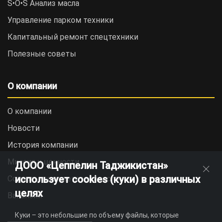
S•O•S Анализ масла
Управление парком техники
Капитальный ремонт спецтехники
Полезные советы
О компании
О компании
Новости
История компании
Миссия и ценности
ДООО «Цеппелин Таджикистан»
использует cookies (куки) в различных
Социальная ответственность
целях
Вакансии
Куки – это небольшие по объему файлы, которые