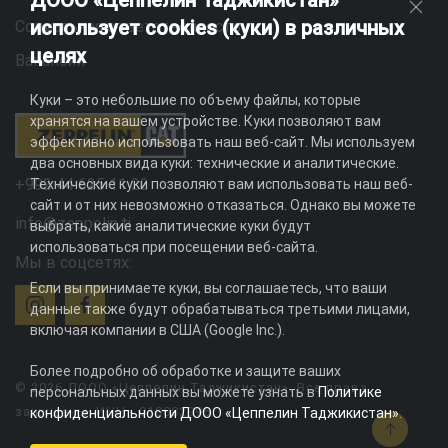
ДООО «Цеппелин Таджикистан»
использует cookies (куки) в различных
Социальная ответственность
целях
Вакансии
Куки – это небольшие по объему файлы, которые
хранятся на вашем устройстве. Куки позволяют вам
эффективно использовать наш веб-сайт. Мы используем
два основных вида куки: технические и аналитические.
+992 44 625 11 22
Технические куки позволяют вам использовать наш веб-
сайт и от них невозможно отказаться. Однако вы можете
info@zeppelin.tj
выбрать, какие аналитические куки будут
использоваться при посещении веб-сайта.
Мы в соцсетях:
Если вы принимаете куки, вы соглашаетесь, что ваши
данные также будут обрабатываться третьими лицами,
включая компании в США (Google Inc.).
Более подробно об обработке и защите ваших
© 2026 ДООО «Цеппелин Таджикистан». Все права
персональных данных вы можете узнать в
Политике
защищены. ИНН - 010082996
конфиденциальности ДООО «Цеппелин Таджикистан»
.