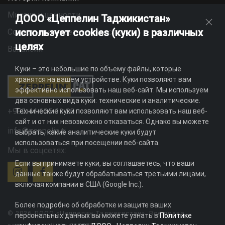
Миссия и ценности
ДООО «Цеппелин Таджикистан»
использует cookies (куки) в различных
Социальная ответственность
целях
Вакансии
Куки – это небольшие по объему файлы, которые
хранятся на вашем устройстве. Куки позволяют вам
эффективно использовать наш веб-сайт. Мы используем
два основных вида куки: технические и аналитические.
+992 44 625 11 22
Технические куки позволяют вам использовать наш веб-
сайт и от них невозможно отказаться. Однако вы можете
info@zeppelin.tj
выбрать, какие аналитические куки будут
использоваться при посещении веб-сайта.
Мы в соцсетях:
Если вы принимаете куки, вы соглашаетесь, что ваши
данные также будут обрабатываться третьими лицами,
включая компании в США (Google Inc.).
Более подробно об обработке и защите ваших
© 2026 ДООО «Цеппелин Таджикистан». Все права
персональных данных вы можете узнать в
Политике