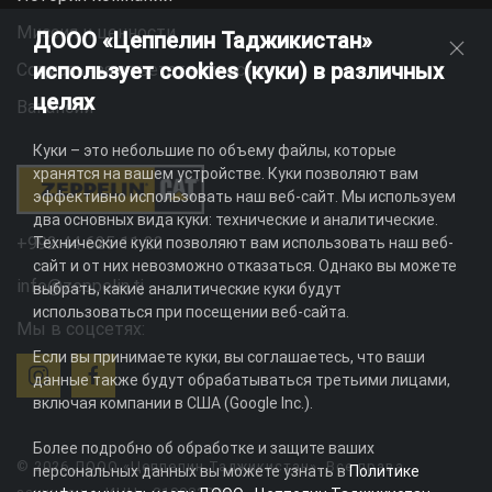
Миссия и ценности
ДООО «Цеппелин Таджикистан»
использует cookies (куки) в различных
Социальная ответственность
целях
Вакансии
Куки – это небольшие по объему файлы, которые
хранятся на вашем устройстве. Куки позволяют вам
эффективно использовать наш веб-сайт. Мы используем
два основных вида куки: технические и аналитические.
+992 44 625 11 22
Технические куки позволяют вам использовать наш веб-
сайт и от них невозможно отказаться. Однако вы можете
info@zeppelin.tj
выбрать, какие аналитические куки будут
использоваться при посещении веб-сайта.
Мы в соцсетях:
Если вы принимаете куки, вы соглашаетесь, что ваши
данные также будут обрабатываться третьими лицами,
включая компании в США (Google Inc.).
Более подробно об обработке и защите ваших
© 2026 ДООО «Цеппелин Таджикистан». Все права
персональных данных вы можете узнать в
Политике