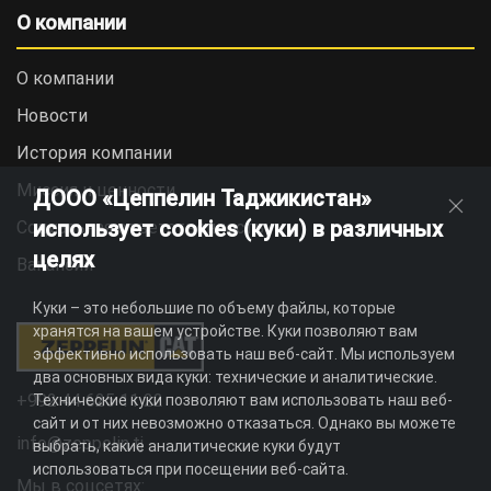
О компании
О компании
Новости
История компании
Миссия и ценности
ДООО «Цеппелин Таджикистан»
использует cookies (куки) в различных
Социальная ответственность
целях
Вакансии
Куки – это небольшие по объему файлы, которые
хранятся на вашем устройстве. Куки позволяют вам
эффективно использовать наш веб-сайт. Мы используем
два основных вида куки: технические и аналитические.
+992 44 625 11 22
Технические куки позволяют вам использовать наш веб-
сайт и от них невозможно отказаться. Однако вы можете
info@zeppelin.tj
выбрать, какие аналитические куки будут
использоваться при посещении веб-сайта.
Мы в соцсетях: