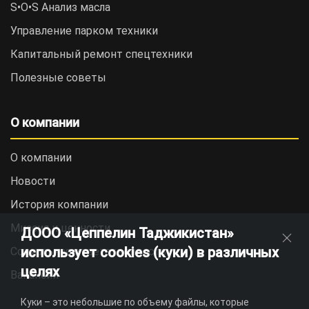
S•O•S Анализ масла
Управление парком техники
Капитальный ремонт спецтехники
Полезные советы
О компании
О компании
Новости
История компании
Миссия и ценности
ДООО «Цеппелин Таджикистан»
использует cookies (куки) в различных
Социальная ответственность
целях
Вакансии
Куки – это небольшие по объему файлы, которые