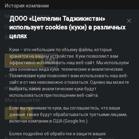
История компании
Миссия и ценности
ДООО «Цеппелин Таджикистан»
использует cookies (куки) в различных
Социальная ответственность
целях
Вакансии
Куки – это небольшие по объему файлы, которые
хранятся на вашем устройстве. Куки позволяют вам
эффективно использовать наш веб-сайт. Мы используем
два основных вида куки: технические и аналитические.
+992 44 625 11 22
Технические куки позволяют вам использовать наш веб-
сайт и от них невозможно отказаться. Однако вы можете
info@zeppelin.tj
выбрать, какие аналитические куки будут
использоваться при посещении веб-сайта.
Мы в соцсетях:
Если вы принимаете куки, вы соглашаетесь, что ваши
данные также будут обрабатываться третьими лицами,
включая компании в США (Google Inc.).
Более подробно об обработке и защите ваших
© 2026 ДООО «Цеппелин Таджикистан». Все права