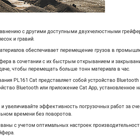
 сравнению с другими доступными двухчелюстными грей
песок и гравий.
материалов обеспечивает перемещение грузов в промышл
фера в сочетании с их быстрым открыванием и закрыван
даче, чтобы перемещать больше тонн материала в час.
ания PL161 Cat представляет собой устройство Bluetooth 
ство Bluetooth или приложение Cat App, установленное н
и и увеличивайте эффективность погрузочных работ за с
альном времени без поворотов.
аны с учетом оптимальных настроек производительности
йфера.