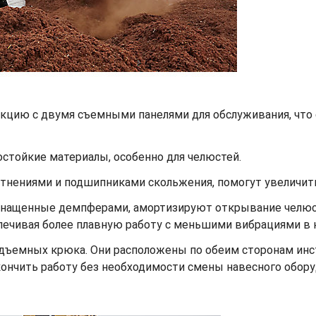
кцию с двумя съемными панелями для обслуживания, что
стойкие материалы, особенно для челюстей.
нениями и подшипниками скольжения, помогут увеличить
снащенные демпферами, амортизируют открывание челюс
спечивая более плавную работу с меньшими вибрациями в 
дъемных крюка. Они расположены по обеим сторонам инст
кончить работу без необходимости смены навесного обор