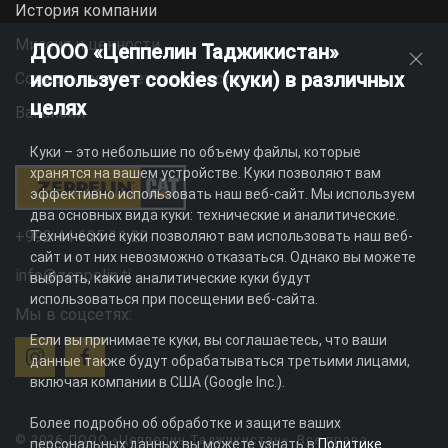
История компании
Миссия и ценности
ДООО «Цеппелин Таджикистан»
использует cookies (куки) в различных
Социальная ответственность
целях
Вакансии
Куки – это небольшие по объему файлы, которые
хранятся на вашем устройстве. Куки позволяют вам
эффективно использовать наш веб-сайт. Мы используем
два основных вида куки: технические и аналитические.
+992 44 625 11 22
Технические куки позволяют вам использовать наш веб-
сайт и от них невозможно отказаться. Однако вы можете
info@zeppelin.tj
выбрать, какие аналитические куки будут
использоваться при посещении веб-сайта.
Мы в соцсетях:
Если вы принимаете куки, вы соглашаетесь, что ваши
данные также будут обрабатываться третьими лицами,
включая компании в США (Google Inc.).
Более подробно об обработке и защите ваших
© 2026 ДООО «Цеппелин Таджикистан». Все права
персональных данных вы можете узнать в
Политике