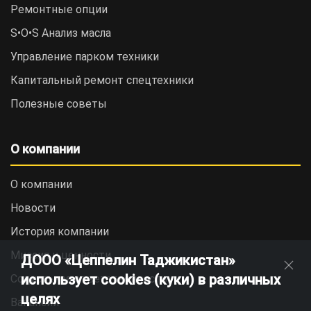
Ремонтные опции
S•O•S Анализ масла
Управление парком техники
Капитальный ремонт спецтехники
Полезные советы
О компании
О компании
Новости
История компании
Миссия и ценности
ДООО «Цеппелин Таджикистан»
использует cookies (куки) в различных
Социальная ответственность
целях
Вакансии