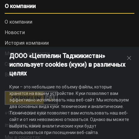
О компании
О компании
Новости
История компании
Миссия и ценности
ДООО «Цеппелин Таджикистан»
использует cookies (куки) в различных
Социальная ответственность
целях
Вакансии
Куки – это небольшие по объему файлы, которые
хранятся на вашем устройстве. Куки позволяют вам
эффективно использовать наш веб-сайт. Мы используем
два основных вида куки: технические и аналитические.
+992 44 625 11 22
Технические куки позволяют вам использовать наш веб-
сайт и от них невозможно отказаться. Однако вы можете
info@zeppelin.tj
выбрать, какие аналитические куки будут
использоваться при посещении веб-сайта.
Мы в соцсетях: