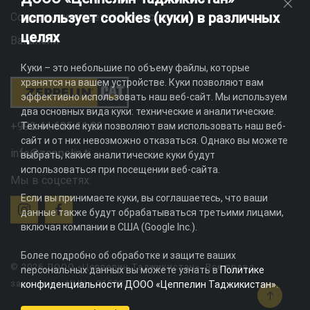
использует cookies (куки) в различных
Социальная ответственность
целях
Вакансии
Куки – это небольшие по объему файлы, которые
хранятся на вашем устройстве. Куки позволяют вам
эффективно использовать наш веб-сайт. Мы используем
два основных вида куки: технические и аналитические.
+992 44 625 11 22
Технические куки позволяют вам использовать наш веб-
сайт и от них невозможно отказаться. Однако вы можете
info@zeppelin.tj
выбрать, какие аналитические куки будут
использоваться при посещении веб-сайта.
Мы в соцсетях:
Если вы принимаете куки, вы соглашаетесь, что ваши
данные также будут обрабатываться третьими лицами,
включая компании в США (Google Inc.).
Более подробно об обработке и защите ваших
© 2026 ДООО «Цеппелин Таджикистан». Все права
персональных данных вы можете узнать в
Политике
защищены. ИНН - 010082996
конфиденциальности ДООО «Цеппелин Таджикистан»
.