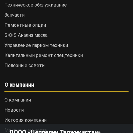
Техническое обслуживание
Запчасти
Ремонтные опции
S•O•S Анализ масла
Управление парком техники
Капитальный ремонт спецтехники
Полезные советы
О компании
О компании
Новости
История компании
Миссия и ценности
ДООО «Цеппелин Таджикистан»