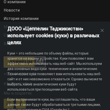
О компании
Новости
История компании
Миссия и ценности
ДООО «Цеппелин Таджикистан»
использует cookies (куки) в различных
Социальная ответственность
целях
Вакансии
Куки – это небольшие по объему файлы, которые
хранятся на вашем устройстве. Куки позволяют вам
эффективно использовать наш веб-сайт. Мы используем
два основных вида куки: технические и аналитические.
+992 44 625 11 22
Технические куки позволяют вам использовать наш веб-
сайт и от них невозможно отказаться. Однако вы можете
info@zeppelin.tj
выбрать, какие аналитические куки будут
использоваться при посещении веб-сайта.
Мы в соцсетях:
Если вы принимаете куки, вы соглашаетесь, что ваши
данные также будут обрабатываться третьими лицами,
включая компании в США (Google Inc.).