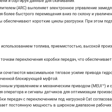
ени и сортируя данные для скачивания.
лителем (ARC) выполняет электронное управление замедл
я более быстрого перемещения вниз по склону и увеличе
беспечивают короткие циклы разгрузки. При этом подъем 
 использованием топлива, приемистостью, высокой про
 точкам переключения коробки передач, что обеспечива
и сочетаются максимальное тяговое усилие привода гид
юченной блокирующей муфтой.
онным управлением и механическим приводом (MEUI™) и с
 оператора и сигналы датчиков для оптимизации производ
и передач с переключением под нагрузкой Cat согласован
ает постоянную мощность в широком диапазоне рабочих 