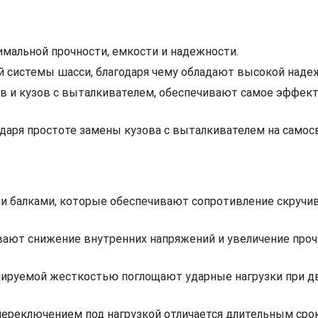
имальной прочности, емкости и надежности.
й системы шасси, благодаря чему обладают высокой наде
зов и кузов с выталкивателем, обеспечивают самое эффе
аря простоте замены кузова с выталкивателем на самос
ми балками, которые обеспечивают сопротивление скруч
ают снижение внутренних напряжений и увеличение проч
лируемой жесткостью поглощают ударные нагрузки при 
 переключением под нагрузкой отличается длительным ср