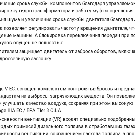
личение срока службы компонентов благодаря управляемо
окировку гидротрансформатора и работу муфты сцепления 
вня шума и увеличение срока службы двигателя благодар
а позволяет регулировать частоту вращения двигателя, 
ение машины. А блокировка переключения передач при п
кузов опущен не полностью.
ителем защищает двигатель от заброса оборотов, включая
дроссельную заслонку.
ge V ЕС, оснащен комплектом контроля выбросов и предн
ндартам на выбросы загрязняющих веществ. Он позволяе
и улучшать качество воздуха, сохраняя при этом высоку
 IIIA ЕС / EPA Tier 3 США.
сивности вентиляции (VR) входят специально подобранны
ердых примесей дизельного топлива в отработавших газа
вности вентиляции, сокращением расхода топлива, а про