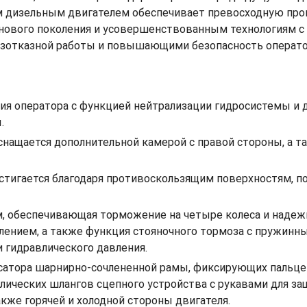
м дизельным двигателем обеспечивает превосходную про
 нового поколения и усовершенствованным технологиям
зотказной работы и повышающими безопасность оператор
вия оператора с функцией нейтрализации гидросистемы и
.
снащается дополнительной камерой с правой стороны, а та
остигается благодаря противоскользящим поверхностям, 
, обеспечивающая торможение на четыре колеса и надежно
лением, а также функция стояночного тормоза с пружин
и гидравлического давления.
ксатора шарнирно-сочлененной рамы, фиксирующих пальце
влических шлангов сцепного устройства с рукавами для 
акже горячей и холодной стороны двигателя.