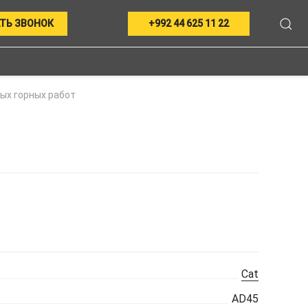
ТЬ ЗВОНОК
+992 44 625 11 22
ых горных работ
Cat
AD45