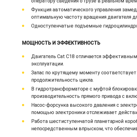
оператору сведения о грузе в реальном врем
Функция автоматического управления замед
оптимальную частоту вращения двигателя дл
Одноступенчатые подъемные гидроцилиндры о
МОЩНОСТЬ И ЭФФЕКТИВНОСТЬ
Двигатель Cat C18 отличается эффективным
эксплуатации.
Запас по крутящему моменту соответствует
продолжительность цикла.
В гидротрансформаторе с муфтой блокировк
производительность прямого привода с вкл
Насос-форсунка высокого давления с электр
помощью электроники отслеживает действия
Работа шестиступенчатой планетарной коробк
непосредственным впрыском, что обеспечив