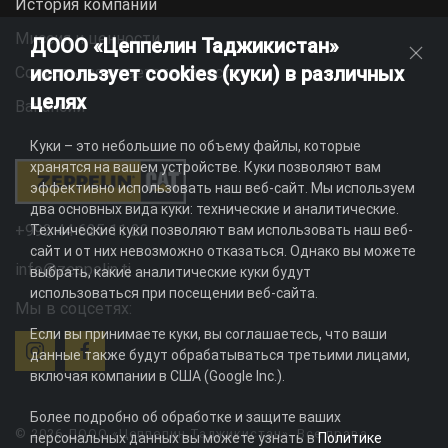
История компании
Миссия и ценности
ДООО «Цеппелин Таджикистан»
использует cookies (куки) в различных
Социальная ответственность
целях
Вакансии
Куки – это небольшие по объему файлы, которые
хранятся на вашем устройстве. Куки позволяют вам
эффективно использовать наш веб-сайт. Мы используем
два основных вида куки: технические и аналитические.
+992 44 625 11 22
Технические куки позволяют вам использовать наш веб-
сайт и от них невозможно отказаться. Однако вы можете
info@zeppelin.tj
выбрать, какие аналитические куки будут
использоваться при посещении веб-сайта.
Мы в соцсетях:
Если вы принимаете куки, вы соглашаетесь, что ваши
данные также будут обрабатываться третьими лицами,
включая компании в США (Google Inc.).
Более подробно об обработке и защите ваших
© 2026 ДООО «Цеппелин Таджикистан». Все права
персональных данных вы можете узнать в
Политике