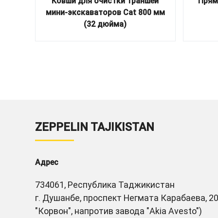
Ковши для очистки траншей
Прям
мини-экскаваторов Cat 800 мм
(32 дюйма)
ZEPPELIN TAJIKISTAN
Адрес
734061, Республика Таджикистан
г. Душанбе, проспект Негмата Карабаева, 20
"Корвон", напротив завода "Akia Avesto")