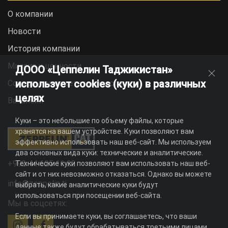
О компании
Новости
История компании
Миссия и ценности
ДООО «Цеппелин Таджикистан»
использует cookies (куки) в различных
Социальная ответственность
целях
Вакансии
Куки – это небольшие по объему файлы, которые
хранятся на вашем устройстве. Куки позволяют вам
эффективно использовать наш веб-сайт. Мы используем
два основных вида куки: технические и аналитические.
+992 44 625 11 22
Технические куки позволяют вам использовать наш веб-
сайт и от них невозможно отказаться. Однако вы можете
info@zeppelin.tj
выбрать, какие аналитические куки будут
использоваться при посещении веб-сайта.
Мы в соцсетях:
Если вы принимаете куки, вы соглашаетесь, что ваши
данные также будут обрабатываться третьими лицами,