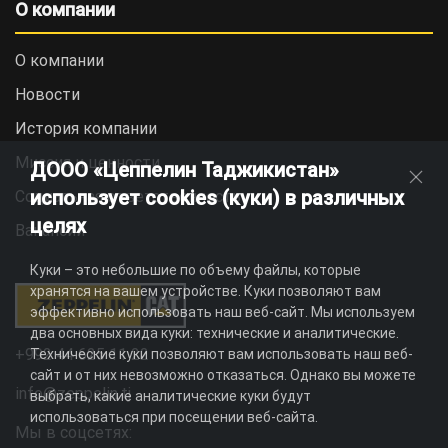
О компании
О компании
Новости
История компании
Миссия и ценности
ДООО «Цеппелин Таджикистан»
использует cookies (куки) в различных
Социальная ответственность
целях
Вакансии
Куки – это небольшие по объему файлы, которые
хранятся на вашем устройстве. Куки позволяют вам
эффективно использовать наш веб-сайт. Мы используем
два основных вида куки: технические и аналитические.
+992 44 625 11 22
Технические куки позволяют вам использовать наш веб-
сайт и от них невозможно отказаться. Однако вы можете
info@zeppelin.tj
выбрать, какие аналитические куки будут
использоваться при посещении веб-сайта.
Мы в соцсетях: