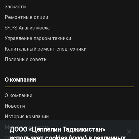
Запчасти
Ремонтные опции
S•O•S Анализ масла
Управление парком техники
Капитальный ремонт спецтехники
Полезные советы
О компании
О компании
Новости
История компании
Миссия и ценности
ДООО «Цеппелин Таджикистан»
использует cookies (куки) в различных
Социальная ответственность