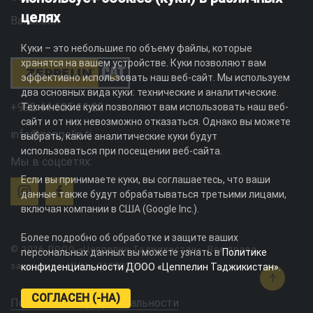
целях
Вакансии
Куки – это небольшие по объему файлы, которые
хранятся на вашем устройстве. Куки позволяют вам
эффективно использовать наш веб-сайт. Мы используем
два основных вида куки: технические и аналитические.
+992 44 625 11 22
Технические куки позволяют вам использовать наш веб-
сайт и от них невозможно отказаться. Однако вы можете
info@zeppelin.tj
выбрать, какие аналитические куки будут
использоваться при посещении веб-сайта.
Мы в соцсетях:
Если вы принимаете куки, вы соглашаетесь, что ваши
данные также будут обрабатываться третьими лицами,
включая компании в США (Google Inc.).
Более подробно об обработке и защите ваших
© 2026 ДООО «Цеппелин Таджикистан». Все права
персональных данных вы можете узнать в
Политике
защищены. ИНН - 010082996
конфиденциальности ДООО «Цеппелин Таджикистан»
.
СОГЛАСЕН (-НА)
Политика конфиденциальности