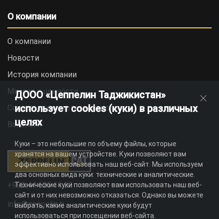
О компании
О компании
Новости
История компании
Миссия и ценности
ДООО «Цеппелин Таджикистан»
использует cookies (куки) в различных
Социальная ответственность
целях
Вакансии
Куки – это небольшие по объему файлы, которые
хранятся на вашем устройстве. Куки позволяют вам
эффективно использовать наш веб-сайт. Мы используем
два основных вида куки: технические и аналитические.
+992 44 625 11 22
Технические куки позволяют вам использовать наш веб-
сайт и от них невозможно отказаться. Однако вы можете
info@zeppelin.tj
выбрать, какие аналитические куки будут
использоваться при посещении веб-сайта.