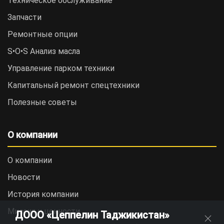
Техническое обслуживание
Запчасти
Ремонтные опции
S•O•S Анализ масла
Управление парком техники
Капитальный ремонт спецтехники
Полезные советы
О компании
О компании
Новости
История компании
Миссия и ценности
ДООО «Цеппелин Таджикистан»