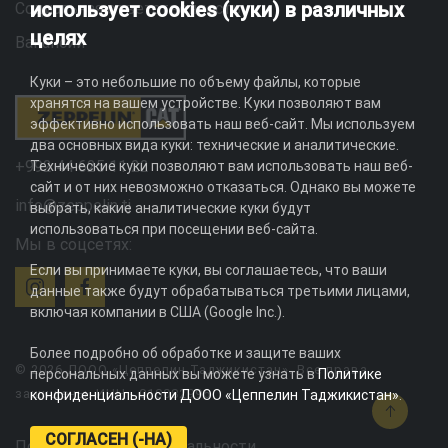
использует cookies (куки) в различных
Социальная ответственность
целях
Вакансии
Куки – это небольшие по объему файлы, которые
хранятся на вашем устройстве. Куки позволяют вам
эффективно использовать наш веб-сайт. Мы используем
два основных вида куки: технические и аналитические.
+992 44 625 11 22
Технические куки позволяют вам использовать наш веб-
сайт и от них невозможно отказаться. Однако вы можете
info@zeppelin.tj
выбрать, какие аналитические куки будут
использоваться при посещении веб-сайта.
Мы в соцсетях:
Если вы принимаете куки, вы соглашаетесь, что ваши
данные также будут обрабатываться третьими лицами,
включая компании в США (Google Inc.).
Более подробно об обработке и защите ваших
© 2026 ДООО «Цеппелин Таджикистан». Все права
персональных данных вы можете узнать в
Политике
защищены. ИНН - 010082996
конфиденциальности ДООО «Цеппелин Таджикистан»
.
СОГЛАСЕН (-НА)
Политика конфиденциальности