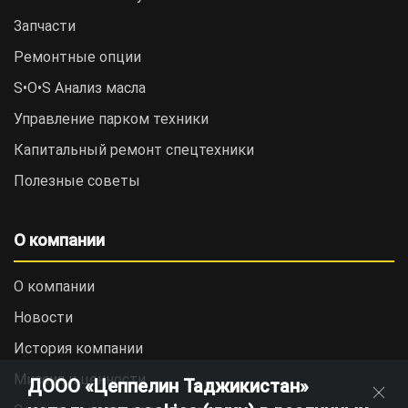
Запчасти
Ремонтные опции
S•O•S Анализ масла
Управление парком техники
Капитальный ремонт спецтехники
Полезные советы
О компании
О компании
Новости
История компании
Миссия и ценности
ДООО «Цеппелин Таджикистан»