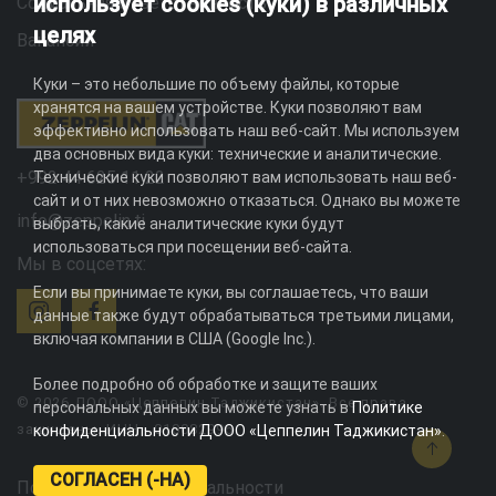
использует cookies (куки) в различных
Социальная ответственность
целях
Вакансии
Куки – это небольшие по объему файлы, которые
хранятся на вашем устройстве. Куки позволяют вам
эффективно использовать наш веб-сайт. Мы используем
два основных вида куки: технические и аналитические.
+992 44 625 11 22
Технические куки позволяют вам использовать наш веб-
сайт и от них невозможно отказаться. Однако вы можете
info@zeppelin.tj
выбрать, какие аналитические куки будут
использоваться при посещении веб-сайта.
Мы в соцсетях:
Если вы принимаете куки, вы соглашаетесь, что ваши
данные также будут обрабатываться третьими лицами,
включая компании в США (Google Inc.).
Более подробно об обработке и защите ваших
© 2026 ДООО «Цеппелин Таджикистан». Все права
персональных данных вы можете узнать в
Политике
защищены. ИНН - 010082996
конфиденциальности ДООО «Цеппелин Таджикистан»
.
СОГЛАСЕН (-НА)
Политика конфиденциальности