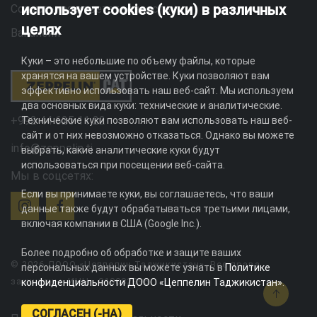
использует cookies (куки) в различных
Социальная ответственность
целях
Вакансии
Куки – это небольшие по объему файлы, которые
хранятся на вашем устройстве. Куки позволяют вам
эффективно использовать наш веб-сайт. Мы используем
два основных вида куки: технические и аналитические.
+992 44 625 11 22
Технические куки позволяют вам использовать наш веб-
сайт и от них невозможно отказаться. Однако вы можете
info@zeppelin.tj
выбрать, какие аналитические куки будут
использоваться при посещении веб-сайта.
Мы в соцсетях:
Если вы принимаете куки, вы соглашаетесь, что ваши
данные также будут обрабатываться третьими лицами,
включая компании в США (Google Inc.).
Более подробно об обработке и защите ваших
© 2026 ДООО «Цеппелин Таджикистан». Все права
персональных данных вы можете узнать в
Политике
защищены. ИНН - 010082996
конфиденциальности ДООО «Цеппелин Таджикистан»
.
СОГЛАСЕН (-НА)