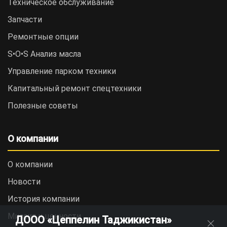
Техническое обслуживание
Запчасти
Ремонтные опции
S•O•S Анализ масла
Управление парком техники
Капитальный ремонт спецтехники
Полезные советы
О компании
О компании
Новости
История компании
Миссия и ценности
ДООО «Цеппелин Таджикистан»