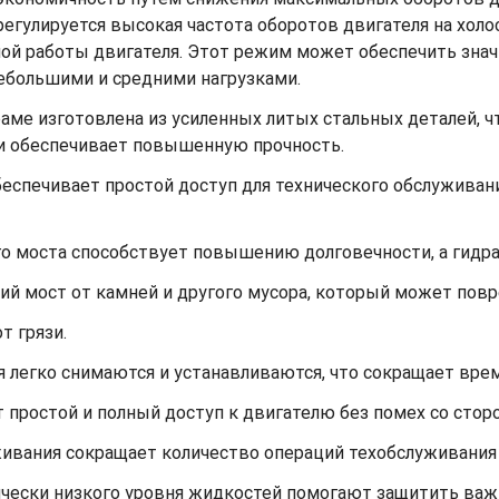
улируется высокая частота оборотов двигателя на холост
й работы двигателя. Этот режим может обеспечить значи
ебольшими и средними нагрузками.
аме изготовлена из усиленных литых стальных деталей, 
 и обеспечивает повышенную прочность.
еспечивает простой доступ для технического обслуживан
го моста способствует повышению долговечности, а гид
й мост от камней и другого мусора, который может повр
т грязи.
егко снимаются и устанавливаются, что сокращает время
простой и полный доступ к двигателю без помех со стор
живания сокращает количество операций техобслуживания
ически низкого уровня жидкостей помогают защитить ва