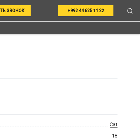
ТЬ ЗВОНОК
+992 44 625 11 22
Cat
18