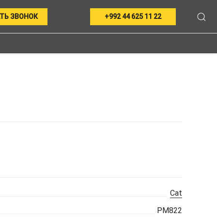
ТЬ ЗВОНОК
+992 44 625 11 22
Cat
PM822