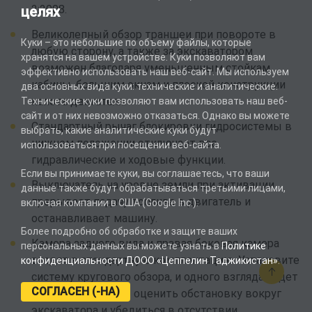
2:2008.
целях
Великолепный обзор траншеи при повороте в
Куки – это небольшие по объему файлы, которые
любую сторону, а также за экскаватором
хранятся на вашем устройстве. Куки позволяют вам
возможен благодаря уменьшенным стойкам
эффективно использовать наш веб-сайт. Мы используем
кабины, большим окнам и плоской конструкции
два основных вида куки: технические и аналитические.
капота двигателя.
Технические куки позволяют вам использовать наш веб-
сайт и от них невозможно отказаться. Однако вы можете
Стандартный рычаг блокировки гидросистемы в
выбрать, какие аналитические куки будут
нижнем положении отключает все
использоваться при посещении веб-сайта.
гидравлические и ходовые функции.
Если вы принимаете куки, вы соглашаетесь, что ваши
Выключатель на уровне земли при активации
данные также будут обрабатываться третьими лицами,
прерывает подачу топлива в двигатель и
включая компании в США (Google Inc.).
останавливает машину.
Более подробно об обработке и защите ваших
Камера заднего вида и правая боковая камера
персональных данных вы можете узнать в
Политике
входят в стандартную комплектацию. Установите
конфиденциальности ДООО «Цеппелин Таджикистан»
.
систему кругового обзора, и одного взгляда будет
СОГЛАСЕН (-НА)
достаточно, чтобы оценить обстановку вокруг
экскаватора и убедиться в отсутствии