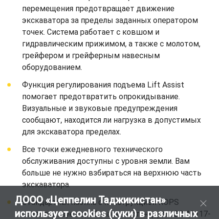
перемещения предотвращает движение
экскаватора за пределы заданных оператором
точек. Система работает с ковшом и
гидравлическим прижимом, а также с молотом,
грейфером и грейферным навесным
оборудованием.
Функция регулирования подъема Lift Assist
помогает предотвратить опрокидывание.
Визуальные и звуковые предупреждения
сообщают, находится ли нагрузка в допустимых
для экскаватора пределах.
Все точки ежедневного технического
обслуживания доступны с уровня земли. Вам
больше не нужно взбираться на верхнюю часть
экскаватора.
ДООО «Цеппелин Таджикистан»
Стандартная кабина с конструкцией ROPS
использует cookies (куки) в различных
соответствует требованиям стандарта ISO 12117-